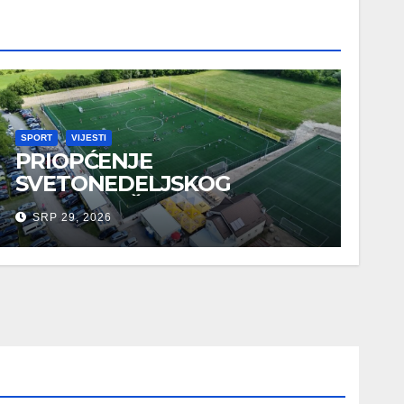
SPORT
VIJESTI
PRIOPĆENJE
SVETONEDELJSKOG
GRADONAČELNIKA O
SRP 29, 2026
SPORTSKIM UDRUGAMA