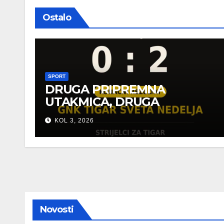
Ostalo
SPORT
DRUGA PRIPREMNA
UTAKMICA, DRUGA
POBJEDA ZA TIGROVE
KOL 3, 2026
Novosti