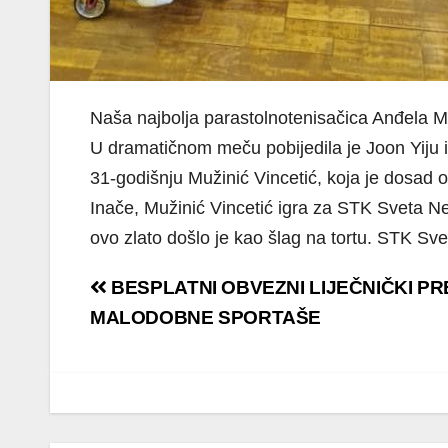
Naša najbolja parastolnotenisačica Anđela Mu
U dramatičnom meču pobijedila je Joon Yiju iz
31-godišnju Mužinić Vincetić, koja je dosad 
Inače, Mužinić Vincetić igra za STK Sveta Ne
ovo zlato došlo je kao šlag na tortu. STK Sve
Navigacija
BESPLATNI OBVEZNI LIJEČNIČKI PR
objava
MALODOBNE SPORTAŠE