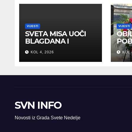
VIJESTI
VIJESTI
SVETA MISA UOČI
OBI
BLAGDANA I
POB
HRVATSKOG
DOM
KOL 4, 2026
KOL 
PRAZNIKA
ZAH
SLOBODE
SVE
SVN INFO
Novosti iz Grada Svete Nedelje