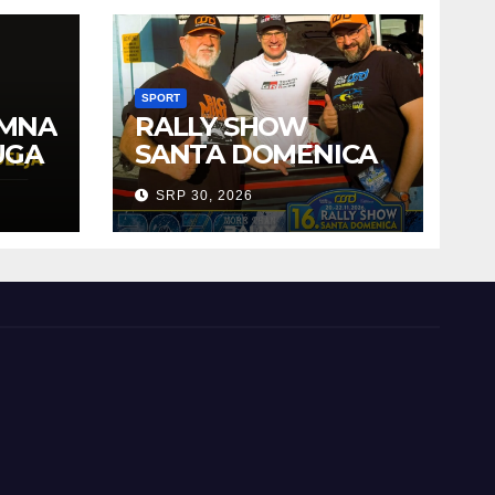
SPORT
EMNA
RALLY SHOW
UGA
SANTA DOMENICA
PREDSTAVLJEN U
SRP 30, 2026
AUSTRIJI