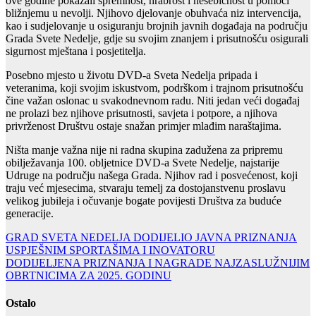
ove godine pokazali spremnost, hrabrost i nesebičnost u pomoći
bližnjemu u nevolji. Njihovo djelovanje obuhvaća niz intervencija,
kao i sudjelovanje u osiguranju brojnih javnih događaja na području
Grada Svete Nedelje, gdje su svojim znanjem i prisutnošću osigurali
sigurnost mještana i posjetitelja.
Posebno mjesto u životu DVD-a Sveta Nedelja pripada i
veteranima, koji svojim iskustvom, podrškom i trajnom prisutnošću
čine važan oslonac u svakodnevnom radu. Niti jedan veći događaj
ne prolazi bez njihove prisutnosti, savjeta i potpore, a njihova
privrženost Društvu ostaje snažan primjer mlađim naraštajima.
Ništa manje važna nije ni radna skupina zadužena za pripremu
obilježavanja 100. obljetnice DVD-a Svete Nedelje, najstarije
Udruge na području našega Grada. Njihov rad i posvećenost, koji
traju već mjesecima, stvaraju temelj za dostojanstvenu proslavu
velikog jubileja i očuvanje bogate povijesti Društva za buduće
generacije.
Navigacija
GRAD SVETA NEDELJA DODIJELIO JAVNA PRIZNANJA
USPJEŠNIM SPORTAŠIMA I INOVATORU
objava
DODIJELJENA PRIZNANJA I NAGRADE NAJZASLUŽNIJIM
OBRTNICIMA ZA 2025. GODINU
Ostalo