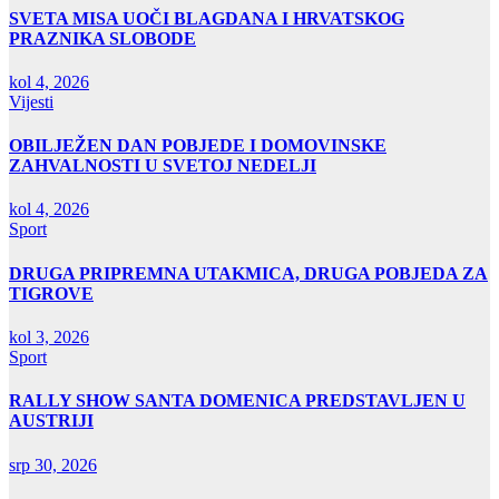
SVETA MISA UOČI BLAGDANA I HRVATSKOG
PRAZNIKA SLOBODE
kol 4, 2026
Vijesti
OBILJEŽEN DAN POBJEDE I DOMOVINSKE
ZAHVALNOSTI U SVETOJ NEDELJI
kol 4, 2026
Sport
DRUGA PRIPREMNA UTAKMICA, DRUGA POBJEDA ZA
TIGROVE
kol 3, 2026
Sport
RALLY SHOW SANTA DOMENICA PREDSTAVLJEN U
AUSTRIJI
srp 30, 2026