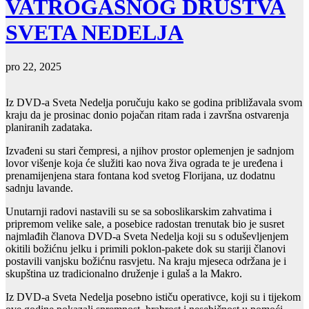
VATROGASNOG DRUŠTVA
SVETA NEDELJA
pro 22, 2025
Iz DVD-a Sveta Nedelja poručuju kako se godina približavala svom
kraju da je prosinac donio pojačan ritam rada i završna ostvarenja
planiranih zadataka.
Izvađeni su stari čempresi, a njihov prostor oplemenjen je sadnjom
lovor višenje koja će služiti kao nova živa ograda te je uređena i
prenamijenjena stara fontana kod svetog Florijana, uz dodatnu
sadnju lavande.
Unutarnji radovi nastavili su se sa soboslikarskim zahvatima i
pripremom velike sale, a posebice radostan trenutak bio je susret
najmlađih članova DVD-a Sveta Nedelja koji su s oduševljenjem
okitili božićnu jelku i primili poklon-pakete dok su stariji članovi
postavili vanjsku božićnu rasvjetu. Na kraju mjeseca održana je i
skupština uz tradicionalno druženje i gulaš a la Makro.
Iz DVD-a Sveta Nedelja posebno ističu operativce, koji su i tijekom