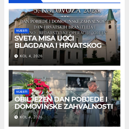
VIJESTI
SVETA MISA UOČI
BLAGDANA I HRVATSKOG
PRAZNIKA SLOBODE
KOL 4, 2026
VIJESTI
OBILJEŽEN DAN POBJEDE I
DOMOVINSKE ZAHVALNOSTI
U SVETOJ NEDELJI
KOL 4, 2026