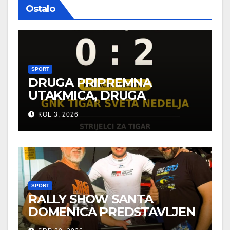
Ostalo
SPORT
DRUGA PRIPREMNA
UTAKMICA, DRUGA
POBJEDA ZA TIGROVE
KOL 3, 2026
SPORT
RALLY SHOW SANTA
DOMENICA PREDSTAVLJEN
U AUSTRIJI