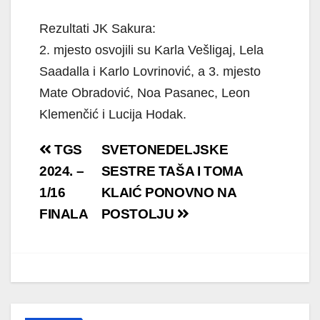
Rezultati JK Sakura:
2. mjesto osvojili su Karla Vešligaj, Lela
Saadalla i Karlo Lovrinović, a 3. mjesto
Mate Obradović, Noa Pasanec, Leon
Klemenčić i Lucija Hodak.
Navigacija
TGS
SVETONEDELJSKE
objava
2024. –
SESTRE TAŠA I TOMA
1/16
KLAIĆ PONOVNO NA
FINALA
POSTOLJU