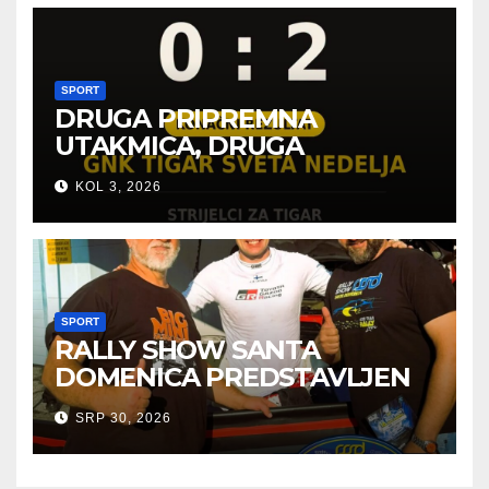
SPORT
DRUGA PRIPREMNA
UTAKMICA, DRUGA
POBJEDA ZA TIGROVE
KOL 3, 2026
SPORT
RALLY SHOW SANTA
DOMENICA PREDSTAVLJEN
U AUSTRIJI
SRP 30, 2026