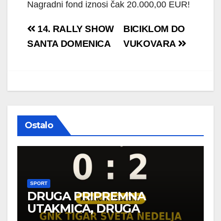
Nagradni fond iznosi čak 20.000,00 EUR!
Navigacija
14. RALLY SHOW
BICIKLOM DO
objava
SANTA DOMENICA
VUKOVARA
Ostalo
SPORT
DRUGA PRIPREMNA
UTAKMICA, DRUGA
POBJEDA ZA TIGROVE