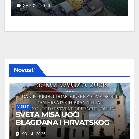
GRADONAČELNIKA O
SRP 29, 2026
SPORTSKIM UDRUGAMA
Novosti
VIJESTI
SVETA MISA UOČI
BLAGDANA I HRVATSKOG
PRAZNIKA SLOBODE
KOL 4, 2026