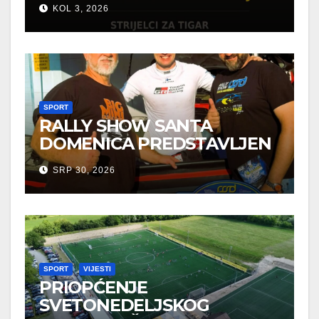
KOL 3, 2026
SPORT
RALLY SHOW SANTA
DOMENICA PREDSTAVLJEN
U AUSTRIJI
SRP 30, 2026
SPORT
VIJESTI
PRIOPĆENJE
SVETONEDELJSKOG