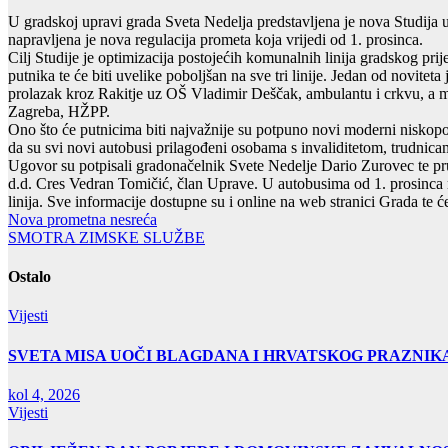
U gradskoj upravi grada Sveta Nedelja predstavljena je nova Studija 
napravljena je nova regulacija prometa koja vrijedi od 1. prosinca.
Cilj Studije je optimizacija postojećih komunalnih linija gradskog p
putnika te će biti uvelike poboljšan na sve tri linije. Jedan od noviteta 
prolazak kroz Rakitje uz OŠ Vladimir Deščak, ambulantu i crkvu, a 
Zagreba, HŽPP.
Ono što će putnicima biti najvažnije su potpuno novi moderni niskopod
da su svi novi autobusi prilagođeni osobama s invaliditetom, trudnicam
Ugovor su potpisali gradonačelnik Svete Nedelje Dario Zurovec te pr
d.d. Cres Vedran Tomičić, član Uprave. U autobusima od 1. prosinca m
linija. Sve informacije dostupne su i online na web stranici Grada te 
Navigacija
Nova prometna nesreća
SMOTRA ZIMSKE SLUŽBE
objava
Ostalo
Vijesti
SVETA MISA UOČI BLAGDANA I HRVATSKOG PRAZNIK
kol 4, 2026
Vijesti