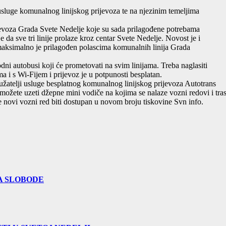
usluge komunalnog linijskog prijevoza te na njezinim temeljima
rijevoza Grada Svete Nedelje koje su sada prilagođene potrebama
je da sve tri linije prolaze kroz centar Svete Nedelje. Novost je i
maksimalno je prilagođen polascima komunalnih linija Grada
ni autobusi koji će prometovati na svim linijama. Treba naglasiti
a i s Wi-Fijem i prijevoz je u potpunosti besplatan.
užatelji usluge besplatnog komunalnog linijskog prijevoza Autotrans
ožete uzeti džepne mini vodiče na kojima se nalaze vozni redovi i tra
će novi vozni red biti dostupan u novom broju tiskovine Svn info.
A SLOBODE