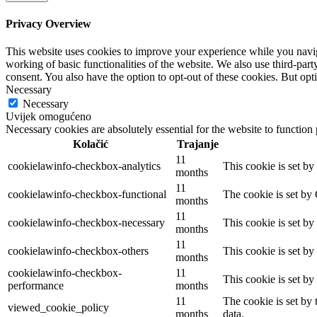
Privacy Overview
This website uses cookies to improve your experience while you navigat
working of basic functionalities of the website. We also use third-pa
consent. You also have the option to opt-out of these cookies. But op
Necessary
Necessary
Uvijek omogućeno
Necessary cookies are absolutely essential for the website to function
Kolačić
Trajanje
11
cookielawinfo-checkbox-analytics
This cookie is set b
months
11
cookielawinfo-checkbox-functional
The cookie is set by
months
11
cookielawinfo-checkbox-necessary
This cookie is set b
months
11
cookielawinfo-checkbox-others
This cookie is set b
months
cookielawinfo-checkbox-
11
This cookie is set b
performance
months
11
The cookie is set by
viewed_cookie_policy
months
data.