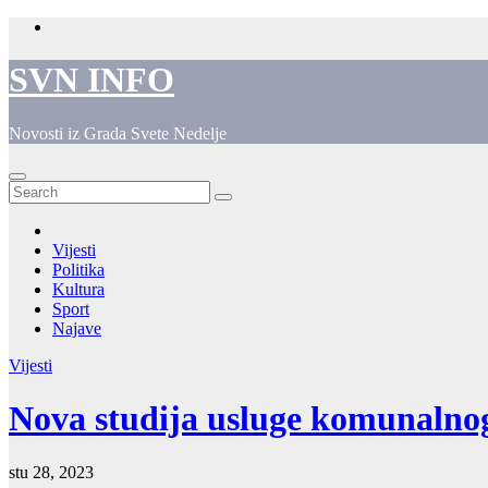
Skip
to
content
SVN INFO
Novosti iz Grada Svete Nedelje
Vijesti
Politika
Kultura
Sport
Najave
Vijesti
Nova studija usluge komunalnog
stu 28, 2023