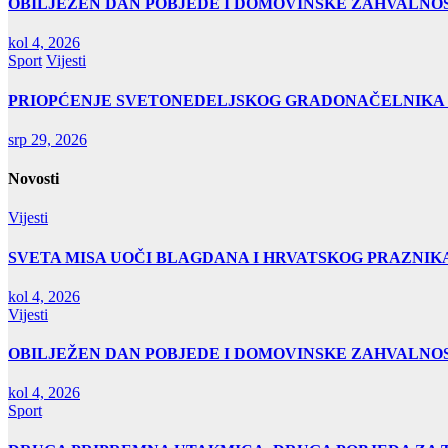
OBILJEŽEN DAN POBJEDE I DOMOVINSKE ZAHVALNOS
kol 4, 2026
Sport
Vijesti
PRIOPĆENJE SVETONEDELJSKOG GRADONAČELNIKA
srp 29, 2026
Novosti
Vijesti
SVETA MISA UOČI BLAGDANA I HRVATSKOG PRAZNIK
kol 4, 2026
Vijesti
OBILJEŽEN DAN POBJEDE I DOMOVINSKE ZAHVALNOS
kol 4, 2026
Sport