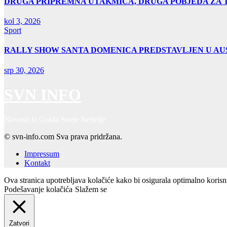
DRUGA PRIPREMNA UTAKMICA, DRUGA POBJEDA ZA 
kol 3, 2026
Sport
RALLY SHOW SANTA DOMENICA PREDSTAVLJEN U AUS
srp 30, 2026
SVN INFO
Novosti iz Grada Svete Nedelje
© svn-info.com Sva prava pridržana.
Impressum
Kontakt
Ova stranica upotrebljava kolačiće kako bi osigurala optimalno koris
Podešavanje kolačića
Slažem se
Zatvori