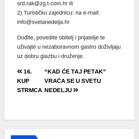
srd.rak@zg.t-com.hr ili
2) Turističku zajednicu: na e-mail:
info@svetanedelja.hr
Dođite, povedite obitelj i prijatelje te
uživajte u nezaboravnom gastro doživljaju
uz dobru glazbu i druženje.
Navigacija
16.
“KAD ĆE TAJ PETAK”
objava
KUP
VRAĆA SE U SVETU
STRMCA
NEDELJU