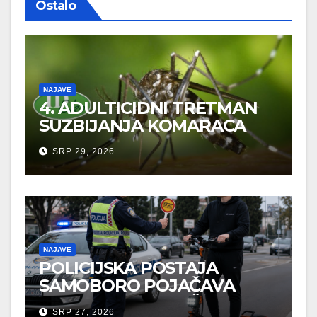
Ostalo
NAJAVE
4. ADULTICIDNI TRETMAN
SUZBIJANJA KOMARACA
SRP 29, 2026
NAJAVE
POLICIJSKA POSTAJA
SAMOBORO POJAČAVA
MJERE U CILJU ZAŠTITE
SRP 27, 2026