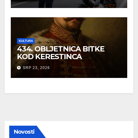
SVIH SUDIONIKA U
PROMETU
KULTURA
434. OBLJETNICA BITKE
KOD KERESTINCA
SRP 23, 2026
Novosti