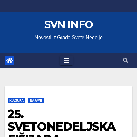
Skip
to
SVN INFO
content
Novosti iz Grada Svete Nedelje
KULTURA
NAJAVE
25.
SVETONEDELJSKA