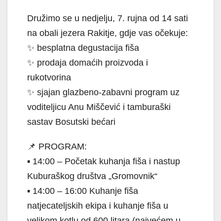
Družimo se u nedjelju, 7. rujna od 14 sati
na obali jezera Rakitje, gdje vas očekuje:
✨ besplatna degustacija fiša
✨ prodaja domaćih proizvoda i
rukotvorina
✨ sjajan glazbeno-zabavni program uz
voditeljicu Anu Miščević i tamburaški
sastav Bosutski bećari
📌 PROGRAM:
▪️ 14:00 – Početak kuhanja fiša i nastup
Kuburaškog društva „Gromovnik“
▪️ 14:00 – 16:00 Kuhanje fiša
natjecateljskih ekipa i kuhanje fiša u
velikom kotlu od 600 litara (najvećem u