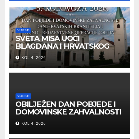
VIJESTI
SVETA MISA UOČI
BLAGDANA I HRVATSKOG
PRAZNIKA SLOBODE
KOL 4, 2026
VIJESTI
OBILJEŽEN DAN POBJEDE I
DOMOVINSKE ZAHVALNOSTI
U SVETOJ NEDELJI
KOL 4, 2026